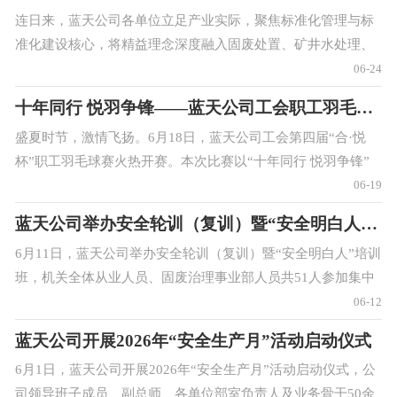
连日来，蓝天公司各单位立足产业实际，聚焦标准化管理与标
准化建设核心，将精益理念深度融入固废处置、矿井水处理、
井下充填等业务全链条，掀起学习永锋集团精益管理典型经验
06-24
热潮，以实际行动赋能“三主业一园区”产
十年同行 悦羽争锋——蓝天公司工会职工羽毛球赛燃情收官
盛夏时节，激情飞扬。6月18日，蓝天公司工会第四届“合·悦
杯”职工羽毛球赛火热开赛。本次比赛以“十年同行 悦羽争锋”
为主题，既是丰富职工文体生活、增强团队凝聚力的生动实
06-19
践，更是全体蓝天人以蓬勃朝气与昂
蓝天公司举办安全轮训（复训）暨“安全明白人”培训班
6月11日，蓝天公司举办安全轮训（复训）暨“安全明白人”培训
班，机关全体从业人员、固废治理事业部人员共51人参加集中
脱产培训，进一步巩固安全培训成效、强化重点岗位人员安全
06-12
素养、筑牢安全生产思想防线。培
蓝天公司开展2026年“安全生产月”活动启动仪式
6月1日，蓝天公司开展2026年“安全生产月”活动启动仪式，公
司领导班子成员、副总师、各单位部室负责人及业务骨干50余