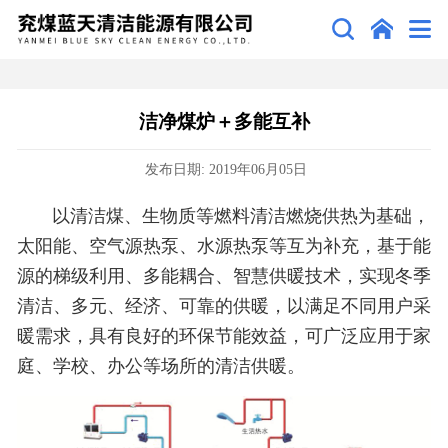
洁净煤炉＋多能互补
发布日期: 2019年06月05日
以清洁煤、生物质等燃料清洁燃烧供热为基础，
太阳能、空气源热泵、水源热泵等互为补充，基于能
源的梯级利用、多能耦合、智慧供暖技术，实现冬季
清洁、多元、经济、可靠的供暖，以满足不同用户采
暖需求，具有良好的环保节能效益，可广泛应用于家
庭、学校、办公等场所的清洁供暖。