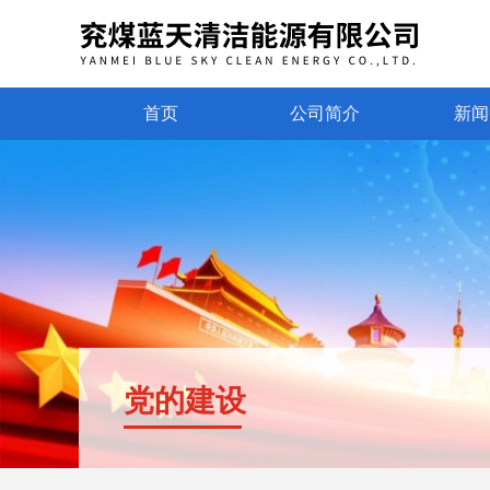
首页
公司简介
新闻
党的
建设