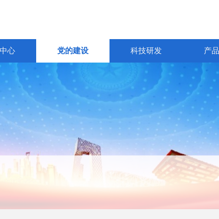
中心
党的建设
科技研发
产