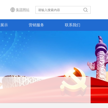
集团网站
品展示
营销服务
联系我们